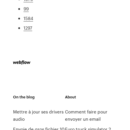
99
1584
1297
On the blog
About
Mettre à jour ses drivers
Comment faire pour
audio
envoyer un email
Envoie de gros fichier 10
Euro truck simulator 2